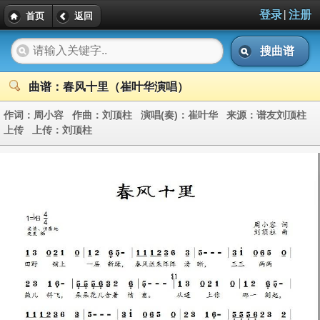
|
登录
注册
首页
返回
搜曲谱
曲谱：春风十里（崔叶华演唱）
作词：
周小容
作曲：
刘顶柱
演唱(奏)：
崔叶华
来源：
谱友刘顶柱
上传
上传：
刘顶柱