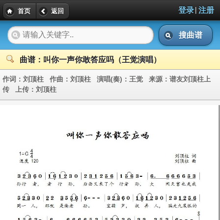
|
登录
注册
首页
返回
搜曲谱
曲谱：叫你一声你敢答应吗（王觉演唱）
作词：
刘顶柱
作曲：
刘顶柱
演唱(奏)：
王觉
来源：
谱友刘顶柱上
传
上传：
刘顶柱