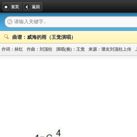
首页
返回
曲谱：威海的雨（王觉演唱）
作词：
林红
作曲：
刘顶柱
演唱(奏)：
王觉
来源：
谱友刘顶柱上传