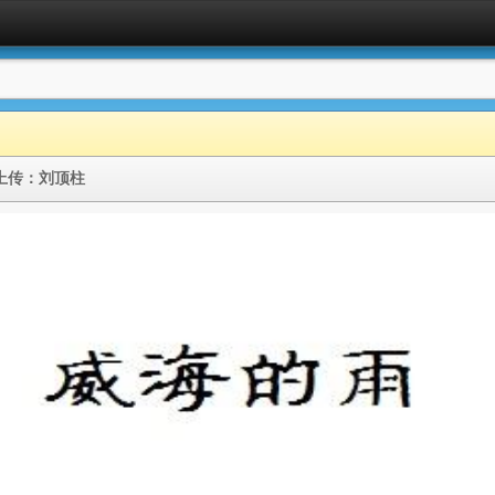
上传：
刘顶柱