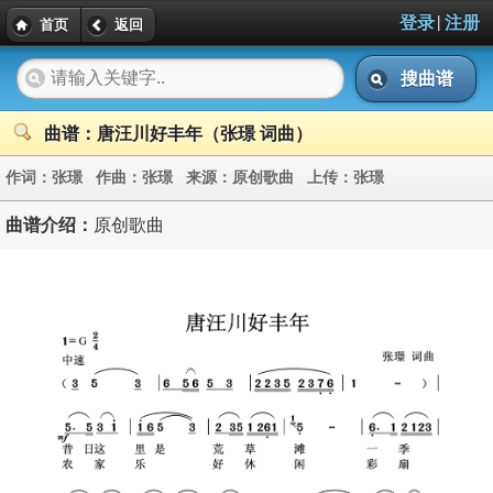
|
登录
注册
首页
返回
搜曲谱
曲谱：唐汪川好丰年（张璟 词曲）
作词：
张璟
作曲：
张璟
来源：
原创歌曲
上传：
张璟
曲谱介绍：
原创歌曲