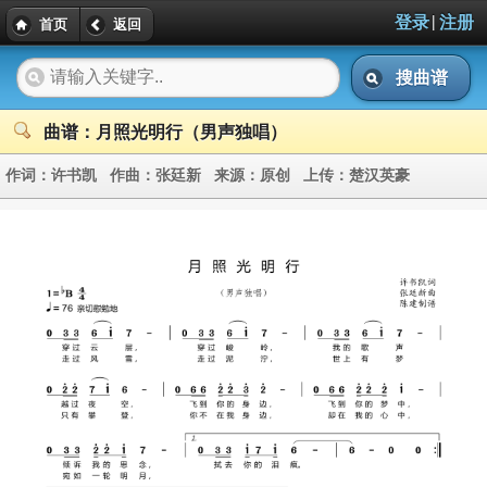
|
登录
注册
首页
返回
搜曲谱
曲谱：月照光明行（男声独唱）
作词：
许书凯
作曲：
张廷新
来源：
原创
上传：
楚汉英豪