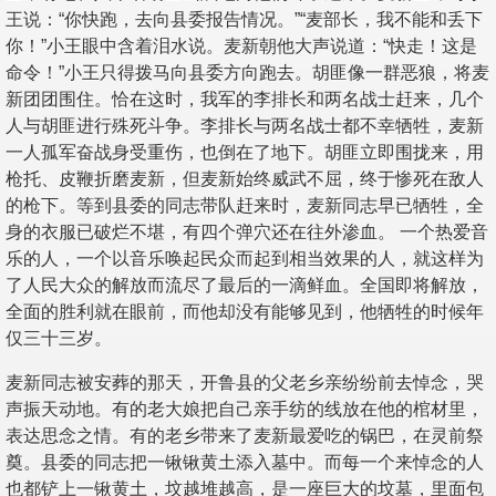
王说：“你快跑，去向县委报告情况。”“麦部长，我不能和丢下
你！”小王眼中含着泪水说。麦新朝他大声说道：“快走！这是
命令！”小王只得拨马向县委方向跑去。胡匪像一群恶狼，将麦
新团团围住。恰在这时，我军的李排长和两名战士赶来，几个
人与胡匪进行殊死斗争。李排长与两名战士都不幸牺牲，麦新
一人孤军奋战身受重伤，也倒在了地下。胡匪立即围拢来，用
枪托、皮鞭折磨麦新，但麦新始终威武不屈，终于惨死在敌人
的枪下。等到县委的同志带队赶来时，麦新同志早已牺牲，全
身的衣服已破烂不堪，有四个弹穴还在往外渗血。 一个热爱音
乐的人，一个以音乐唤起民众而起到相当效果的人，就这样为
了人民大众的解放而流尽了最后的一滴鲜血。全国即将解放，
全面的胜利就在眼前，而他却没有能够见到，他牺牲的时候年
仅三十三岁。
麦新同志被安葬的那天，开鲁县的父老乡亲纷纷前去悼念，哭
声振天动地。有的老大娘把自己亲手纺的线放在他的棺材里，
表达思念之情。有的老乡带来了麦新最爱吃的锅巴，在灵前祭
奠。县委的同志把一锹锹黄土添入墓中。而每一个来悼念的人
也都铲上一锹黄土，坟越堆越高，是一座巨大的坟墓，里面包