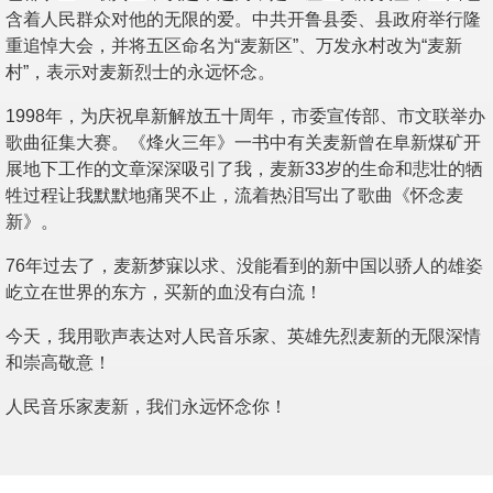
含着人民群众对他的无限的爱。中共开鲁县委、县政府举行隆
重追悼大会，并将五区命名为“麦新区”、万发永村改为“麦新
村”，表示对麦新烈士的永远怀念。
1998年，为庆祝阜新解放五十周年，市委宣传部、市文联举办
歌曲征集大赛。《烽火三年》一书中有关麦新曾在阜新煤矿开
展地下工作的文章深深吸引了我，麦新33岁的生命和悲壮的牺
牲过程让我默默地痛哭不止，流着热泪写出了歌曲《怀念麦
新》。
76年过去了，麦新梦寐以求、没能看到的新中国以骄人的雄姿
屹立在世界的东方，买新的血没有白流！
今天，我用歌声表达对人民音乐家、英雄先烈麦新的无限深情
和崇高敬意！
人民音乐家麦新，我们永远怀念你！