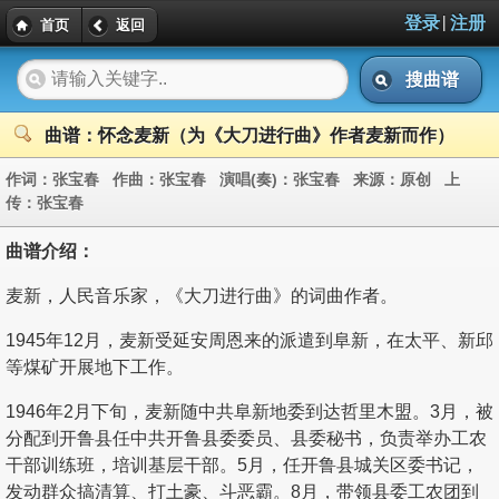
|
登录
注册
首页
返回
搜曲谱
曲谱：怀念麦新（为《大刀进行曲》作者麦新而作）
作词：
张宝春
作曲：
张宝春
演唱(奏)：
张宝春
来源：
原创
上
传：
张宝春
曲谱介绍：
麦新，人民音乐家，《大刀进行曲》的词曲作者。
1945年12月，麦新受延安周恩来的派遣到阜新，在太平、新邱
等煤矿开展地下工作。
1946年2月下旬，麦新随中共阜新地委到达哲里木盟。3月，被
分配到开鲁县任中共开鲁县委委员、县委秘书，负责举办工农
干部训练班，培训基层干部。5月，任开鲁县城关区委书记，
发动群众搞清算、打土豪、斗恶霸。8月，带领县委工农团到