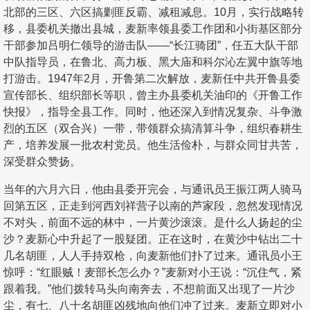
北部的三区、六区搞剿匪反霸、减租减息。10月，实行战略转
移，县委机关撤出县城，麦新率领县委工作团和小街基区部分
干部参加吕明仁领导的游击队——“长江骑团”，任五大队干部
中队指导员，在鲁北、高力板、黑大庙和科尔沁左翼中旗等地
打游击。1947年2月，开鲁第二次解放，麦新任中共开鲁县委
宣传部长、组织部长等职，曾主办县委机关油印的《开鲁工作
快报》，指导全县工作。同时，他还深入到情况复杂、斗争激
烈的五区（双合兴）一带，带领群众搞清算斗争，组织春耕生
产，培养发展一批农村党员。他生活俭朴，与群众同甘共苦，
深受群众赞扬。
当年的六月六日，他由县委开完会，与通讯员王振江两人骑马
回第五区，正走到河西刘祥营子以南的芦家段，忽然发现情况
不对头，前面不远的林中，一片黄沙滚滚。是什么人扬起的尘
沙？麦新心中升起了一股疑团。正在这时，在黄沙中钻出二十
几名胡匪，人人手持双枪，向麦新他们扑了过来。通讯员小王
惊呼：“红眼贼！麦部长怎么办？”麦新对小王说：“沉住气，紧
跟着我。”他们拨转马头向南奔去，不想前面又出现了一片沙
尘，有七、八十名胡匪凶残地向他们冲了过来。麦新立即对小