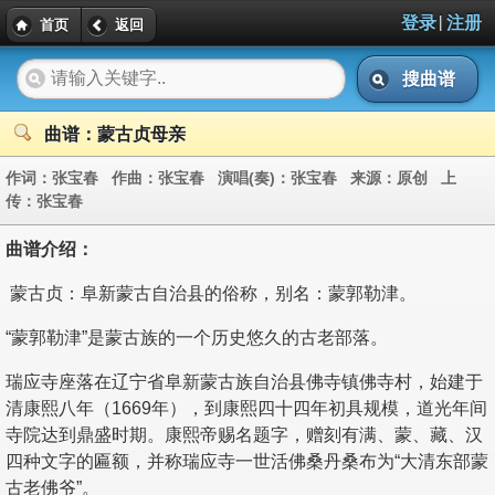
|
登录
注册
首页
返回
搜曲谱
曲谱：蒙古贞母亲
作词：
张宝春
作曲：
张宝春
演唱(奏)：
张宝春
来源：
原创
上
传：
张宝春
曲谱介绍：
蒙古贞：阜新蒙古自治县的俗称，别名：蒙郭勒津。
“蒙郭勒津”是蒙古族的一个历史悠久的古老部落。
瑞应寺座落在辽宁省阜新蒙古族自治县佛寺镇佛寺村，始建于
清康熙八年（1669年），到康熙四十四年初具规模，道光年间
寺院达到鼎盛时期。康熙帝赐名题字，赠刻有满、蒙、藏、汉
四种文字的匾额，并称瑞应寺一世活佛桑丹桑布为“大清东部蒙
古老佛爷”。