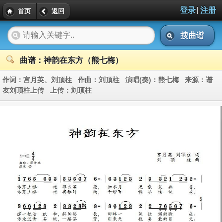
|
登录
注册
首页
返回
搜曲谱
曲谱：神韵在东方（熊七梅）
作词：
宫月英、刘顶柱
作曲：
刘顶柱
演唱(奏)：
熊七梅
来源：
谱
友刘顶柱上传
上传：
刘顶柱