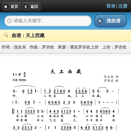
|
登录
注册
首页
返回
搜曲谱
曲谱：天上西藏
作词：
倪永东
作曲：
罗亦欢
来源：
谱友罗亦欢上传
上传：
罗亦欢