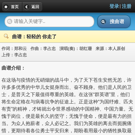
|
登录
注册
首页
返回
搜曲谱
曲谱：轻轻的 你走了
作词：
郑和云
作曲：
李占忠
演唱(奏)：
胡红珊
来源：
本人原创
上传：
李占忠
曲谱介绍：
在这场与疫情的无硝烟的战斗中，为了天下苍生安然无恙，许
许多多优秀的中华儿女挺身而出、奋不顾身。他们是人民的卫
士，是普天之下最值得尊重的英雄。在这张“群英谱”里，他们
将生命定格在与病毒抗争的征途上。正是这种“为国纾难、匹夫
有责”的精神，才铸就出令世界感动的中国精神、中国力量。无
愧于岗位，便是最长久的坚守；无愧于使命，便是最有力的担
当。为众人抱薪者，众人必记之。我们为英雄的离去而扼腕痛
惜，更期待着各位勇士平安归来，期盼着用最小的牺牲换取最