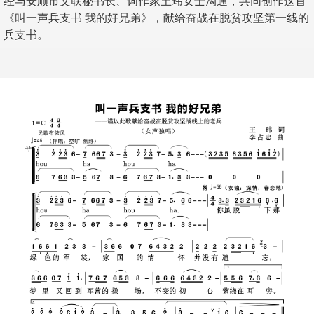
经与安顺市文联秘书长、词作家王玮女士沟通，共同创作这首
《叫一声兵支书 我的好兄弟》，献给奋战在脱贫攻坚第一线的
兵支书。