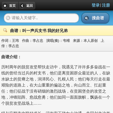
|
登录
注册
首页
返回
搜曲谱
曲谱：叫一声兵支书 我的好兄弟
作词：
王玮
作曲：
李占忠
演唱(奏)：
韦维
来源：
本人原创
上
传：
李占忠
曲谱介绍：
历时两年的脱贫攻坚帮扶走访中，我遇见了许许多多奋战在一
线的曾经当过兵的村支书，他们是离贫困群众最近的人，在缺
水缺土的贫瘠之地，润泽民心、扎根人民；他们每天行走在最
艰险的道路上，在大山重重的偏远之地，向山而立、扛起重
任；他们征战于没有硝烟的激烈战场，在贫困堡垒的攻坚之
地，冲锋陷阵、愈战愈勇；他们如同一面面旗帜，飘扬在一个
个脱贫攻坚战场上……