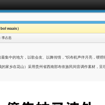
ol waais）
：
李占忠
最集中的地方，以歌会友、以舞传情，“织布机声伴月亮，哽唠
》（布依语，汉语为：我的家乡在花山）采用贵州省西南部布依族民间音调作