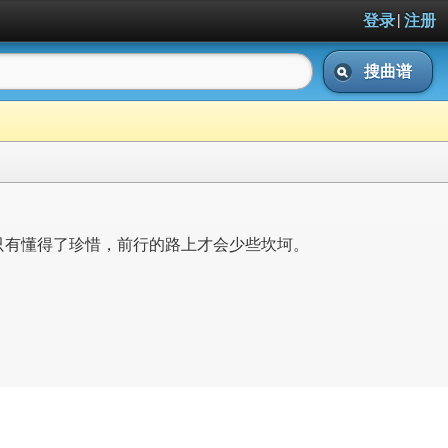
|
登录
注册
搜曲谱
只有懂得了珍惜，前行的路上才会少些坎坷。