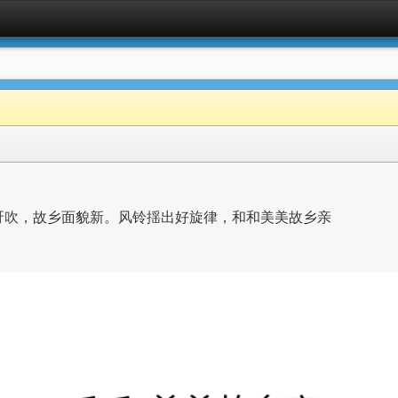
呀吹，故乡面貌新。风铃揺出好旋律，和和美美故乡亲