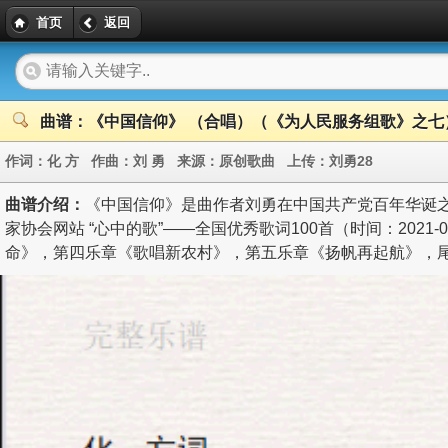
首页
返回
曲谱：《中国信仰》 （合唱）（《为人民服务组歌》之七
作词：
化 方
作曲：
刘 勇
来源：
原创歌曲
上传：
刘勇28
曲谱介绍：
《中国信仰》是曲作者刘勇在中国共产党百年华诞之
家协会网站 “心中的歌”——全国优秀歌词100首（时间：20
命》，第四乐章《歌唱新农村》，第五乐章《扬帆再起航》，