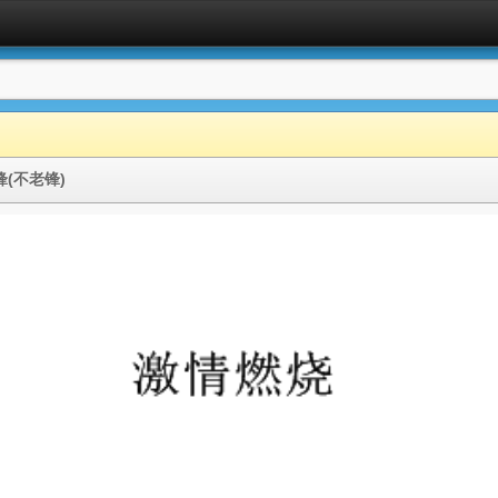
锋(不老锋)