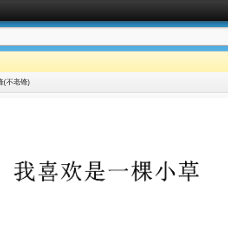
锋(不老锋)