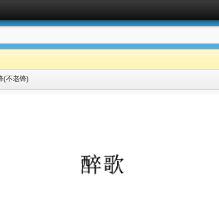
锋(不老锋)