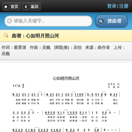
|
登录
注册
首页
返回
搜曲谱
曲谱：心如明月照山河
作词：
蔡景湛
作曲：
吴巍
演唱(奏)：
吴怡
来源：
曲作者
上传：
吴巍