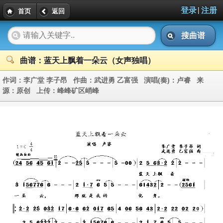
|
登录
注册
首页
返回
搜曲谱
曲谱：蓝天上飘着一朵云（女声独唱）
作词：
李广堂 李子昂
作曲：
武进勇 乙富强
演唱(奏)：
卢睿
来
源：
原创
上传：
峰峰矿区峭峰