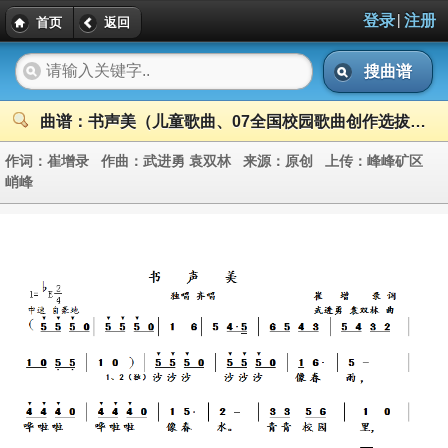
|
登录
注册
首页
返回
搜曲谱
曲谱：书声美（儿童歌曲、07全国校园歌曲创作选拔活动一等奖）
作词：
崔增录
作曲：
武进勇 袁双林
来源：
原创
上传：
峰峰矿区
峭峰