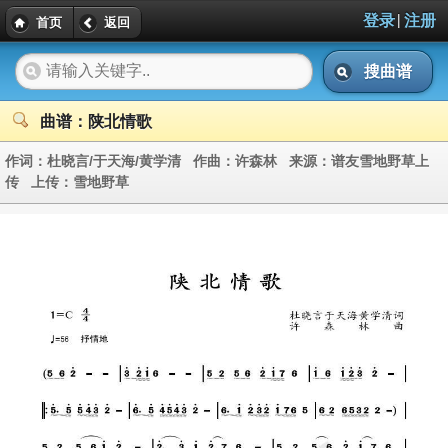
|
登录
注册
首页
返回
搜曲谱
曲谱：陕北情歌
作词：
杜晓言/于天海/黄学清
作曲：
许森林
来源：
谱友雪地野草上
传
上传：
雪地野草