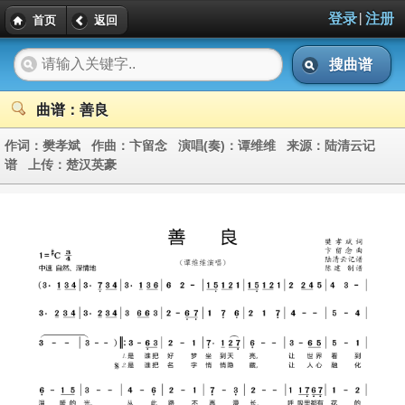
|
登录
注册
首页
返回
搜曲谱
曲谱：善良
作词：
樊孝斌
作曲：
卞留念
演唱(奏)：
谭维维
来源：
陆清云记
谱
上传：
楚汉英豪