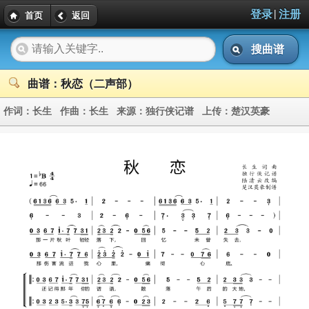
|
登录
注册
首页
返回
搜曲谱
曲谱：秋恋（二声部）
作词：
长生
作曲：
长生
来源：
独行侠记谱
上传：
楚汉英豪