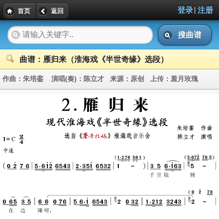
|
登录
注册
首页
返回
搜曲谱
曲谱：雁归来（淮海戏《半世奇缘》选段）
作曲：
朱培銮
演唱(奏)：
陈立才
来源：
原创
上传：
羞月玫瑰