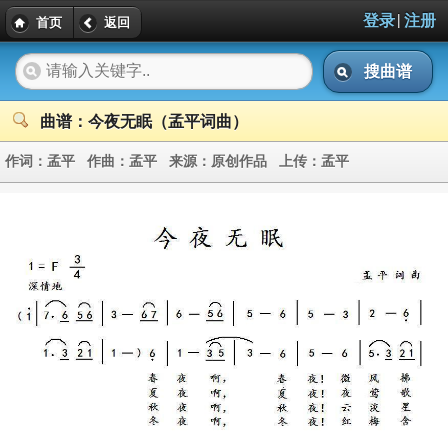
|
登录
注册
首页
返回
搜曲谱
曲谱：今夜无眠（孟平词曲）
作词：
孟平
作曲：
孟平
来源：
原创作品
上传：
孟平