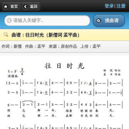
|
登录
注册
首页
返回
搜曲谱
曲谱：往日时光（新儒词 孟平曲）
作词：
新儒
作曲：
孟平
来源：
原创作品
上传：
孟平