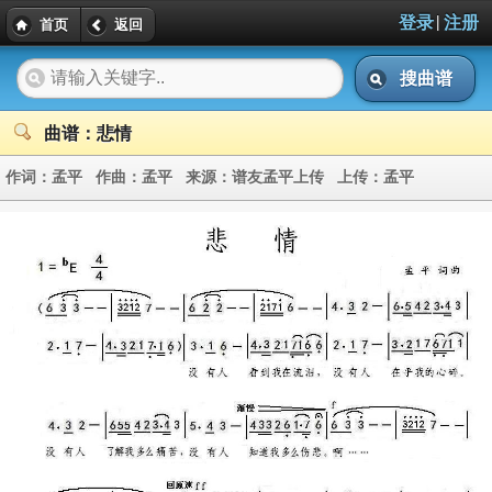
|
登录
注册
首页
返回
搜曲谱
曲谱：悲情
作词：
孟平
作曲：
孟平
来源：
谱友孟平上传
上传：
孟平