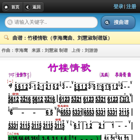
|
登录
注册
首页
返回
搜曲谱
曲谱：竹楼情歌（李海鹰曲、刘慧淑制谱版）
作曲：
李海鹰
来源：
刘慧淑 制谱
上传：
刘游游