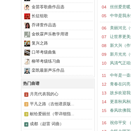
金苗苓歌曲作品选
04
丝丝爱意暖
05
中华是我永
长征组歌
乔译萱作品选
06
美丽河北（
金铁霖声乐教学用谱
07
让世界更美
复兴之路
08
新大兴（作
口琴考级曲集
09
新月光光（
柳琴考级练习曲
10
风清气正咱
栾凯最新声乐作品
11
中年是一壶
热门曲谱
12
青春在闪亮
13
故乡欢迎我
月亮代表我的心
14
更喜秋风秋
平凡之路（吉他谱原版...
15
春风吹佛我
献给爱丽丝（带详细指...
16
祝你平安 
成都（赵雷 词曲）