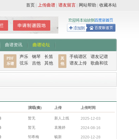
首页
|
上传曲谱
|
谱友留言
|
网站帮助
|
收藏本站
曲谱资讯
曲谱论坛
声乐
钢琴
长笛
手稿谱区
谱友记谱
PDF
其
弦乐
吉他
其他
谱友上传
歌曲和弦
乐谱
他
演唱(奏)
上传
上传时间
峰
暂无
新人上线
2025-12-03
峰
暂无
袁雅婷
2024-08-16
峰
邹希梅
毓新
2020-12-28