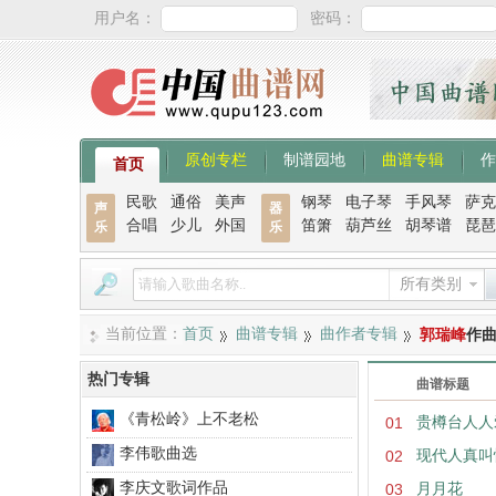
用户名：
密码：
原创专栏
制谱园地
曲谱专辑
作
首页
民歌
通俗
美声
钢琴
电子琴
手风琴
萨克
声
器
合唱
少儿
外国
笛箫
葫芦丝
胡琴谱
琵琶
乐
乐
所有类别
当前位置：
首页
曲谱专辑
曲作者专辑
郭瑞峰
作
热门专辑
曲谱标题
《青松岭》上不老松
01
贵樽台人人
李伟歌曲选
02
现代人真叫
李庆文歌词作品
03
月月花