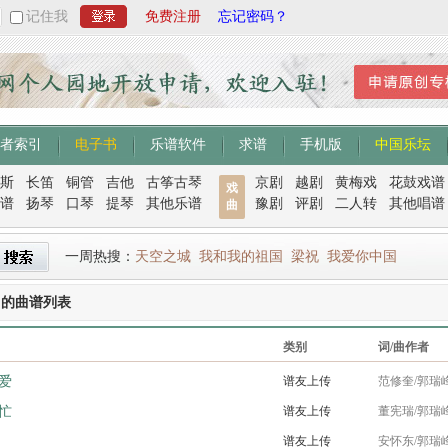
记住我
免费注册
忘记密码？
者索引
电子书
乐谱软件
求谱
手机版
中国乐坛
斯
长笛
铜管
吉他
古筝古琴
京剧
越剧
黄梅戏
花鼓戏谱
戏
谱
扬琴
口琴
提琴
其他乐谱
豫剧
评剧
二人转
其他唱谱
曲
一周热搜：
天空之城
我和我的祖国
梁祝
我爱你中国
曲的曲谱列表
类别
词/曲作者
爱
谱友上传
范修奎/郭瑞
忙
谱友上传
董宪瑞/郭瑞
谱友上传
安怀东/郭瑞