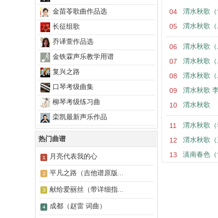
金苗苓歌曲作品选
04
渭水秋歌（
05
渭水秋歌（
长征组歌
乔译萱作品选
06
渭水秋歌（
金铁霖声乐教学用谱
07
渭水秋歌（
复兴之路
08
渭水秋歌（
口琴考级曲集
09
渭水秋歌 
柳琴考级练习曲
10
渭水秋歌
栾凯最新声乐作品
11
渭水秋歌（
热门曲谱
12
渭水秋歌（
13
滇南春色（
月亮代表我的心
平凡之路（吉他谱原版...
献给爱丽丝（带详细指...
成都（赵雷 词曲）