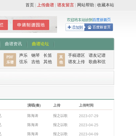
首页
|
上传曲谱
|
谱友留言
|
网站帮助
|
收藏本站
曲谱资讯
曲谱论坛
声乐
钢琴
长笛
手稿谱区
谱友记谱
PDF
其
弦乐
吉他
其他
谱友上传
歌曲和弦
乐谱
他
演唱(奏)
上传
上传时间
见
陈海涛
报之以歌
2023-07-29
见
陈海涛
报之以歌
2023-04-25
见
陈海涛
报之以歌
2023-04-09