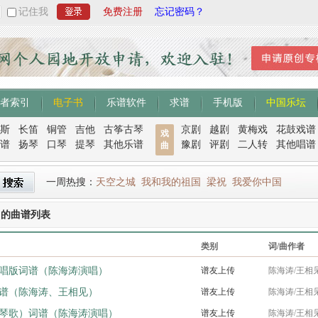
记住我
免费注册
忘记密码？
者索引
电子书
乐谱软件
求谱
手机版
中国乐坛
斯
长笛
铜管
吉他
古筝古琴
京剧
越剧
黄梅戏
花鼓戏谱
戏
谱
扬琴
口琴
提琴
其他乐谱
豫剧
评剧
二人转
其他唱谱
曲
一周热搜：
天空之城
我和我的祖国
梁祝
我爱你中国
曲的曲谱列表
类别
词/曲作者
唱版词谱（陈海涛演唱）
谱友上传
陈海涛/王相
谱（陈海涛、王相见）
谱友上传
陈海涛/王相
琴歌）词谱（陈海涛演唱）
谱友上传
陈海涛/王相