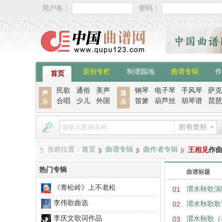
用户名：
密码：
原创专栏
制谱园地
曲谱专辑
作
首页
民歌
通俗
美声
钢琴
电子琴
手风琴
萨克
声
器
合唱
少儿
外国
笛箫
葫芦丝
胡琴谱
琵琶
乐
乐
所有类别
当前位置：
首页
曲谱专辑
曲作者专辑
王相见
作
热门专辑
曲谱标题
《青松岭》上不老松
01
渭水秋歌演
李伟歌曲选
02
渭水秋歌歌
李庆文歌词作品
03
渭水秋歌（