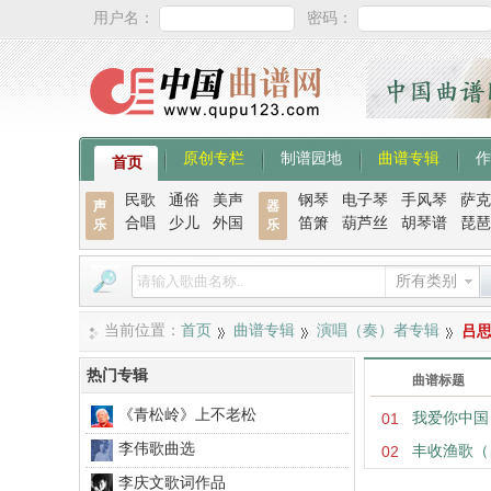
用户名：
密码：
原创专栏
制谱园地
曲谱专辑
作
首页
民歌
通俗
美声
钢琴
电子琴
手风琴
萨克
声
器
合唱
少儿
外国
笛箫
葫芦丝
胡琴谱
琵琶
乐
乐
所有类别
当前位置：
首页
曲谱专辑
演唱（奏）者专辑
吕
热门专辑
曲谱标题
《青松岭》上不老松
01
我爱你中国
李伟歌曲选
02
丰收渔歌（
李庆文歌词作品