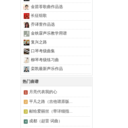
金苗苓歌曲作品选
长征组歌
乔译萱作品选
金铁霖声乐教学用谱
复兴之路
口琴考级曲集
柳琴考级练习曲
栾凯最新声乐作品
热门曲谱
月亮代表我的心
平凡之路（吉他谱原版...
献给爱丽丝（带详细指...
成都（赵雷 词曲）