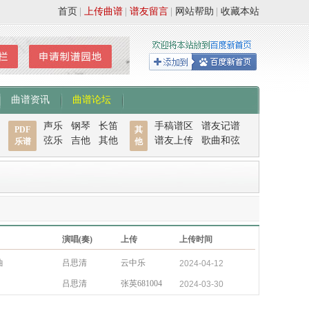
首页
|
上传曲谱
|
谱友留言
|
网站帮助
|
收藏本站
曲谱资讯
曲谱论坛
声乐
钢琴
长笛
手稿谱区
谱友记谱
PDF
其
弦乐
吉他
其他
谱友上传
歌曲和弦
乐谱
他
演唱(奏)
上传
上传时间
曲
吕思清
云中乐
2024-04-12
吕思清
张英681004
2024-03-30