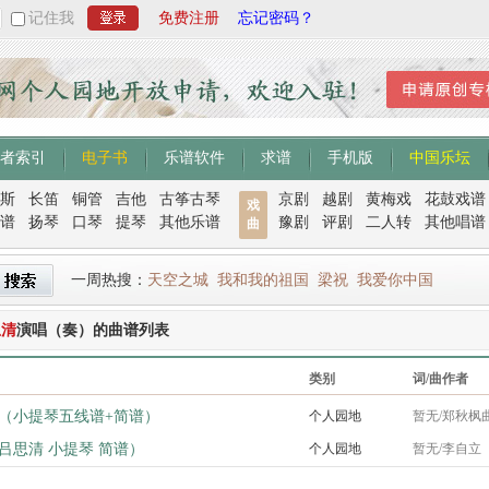
记住我
免费注册
忘记密码？
者索引
电子书
乐谱软件
求谱
手机版
中国乐坛
斯
长笛
铜管
吉他
古筝古琴
京剧
越剧
黄梅戏
花鼓戏谱
戏
谱
扬琴
口琴
提琴
其他乐谱
豫剧
评剧
二人转
其他唱谱
曲
一周热搜：
天空之城
我和我的祖国
梁祝
我爱你中国
思清
演唱（奏）的曲谱列表
类别
词/曲作者
（小提琴五线谱+简谱）
个人园地
暂无/郑秋枫
吕思清 小提琴 简谱）
个人园地
暂无/李自立