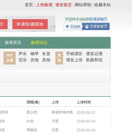
首页
|
上传曲谱
|
谱友留言
|
网站帮助
|
收藏本站
曲谱资讯
曲谱论坛
声乐
钢琴
长笛
手稿谱区
谱友记谱
PDF
其
弦乐
吉他
其他
谱友上传
歌曲和弦
乐谱
他
演唱(奏)
上传
上传时间
阳尚尚
郭少杰
咪迷米张亦弛
2026-06-12
尚尚
白也
天恩
2026-02-04
尚尚
李晓杰
天恩
2026-02-04