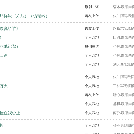
原创曲谱
森木/欧阳尚
那样浓（方辰）（杨瑞岭）
谱友上传
依兰阿涛/欧
酸说给谁》
谱友上传
赵铁志/欧阳
）
个人园地
山河/欧阳尚
亦弛记谱）
原创曲谱
小啊/欧阳尚
归途
个人园地
小啊/欧阳尚
个人园地
刘艺新/欧阳
个人园地
依兰阿涛欧阳
万天
个人园地
王林军/欧阳
谱友上传
听心/欧阳尚
个人园地
郝枫/欧阳尚
挂在我心上
个人园地
南乔/欧阳尚
长
个人园地
孙英男欧阳尚