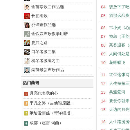
金苗苓歌曲作品选
04
该放下了吧
05
酒那么烈夜
长征组歌
乔译萱作品选
06
韦小妮《心
金铁霖声乐教学用谱
07
饶恕（王韵
复兴之路
08
茶香迎客（
口琴考级曲集
09
人间何处是
柳琴考级练习曲
10
花蝴蝶飞
栾凯最新声乐作品
11
红尘这张网
热门曲谱
12
人生短短三
13
共渡爱河
月亮代表我的心
14
要爱你就来
平凡之路（吉他谱原版...
15
天边的月亮
献给爱丽丝（带详细指...
16
人生路漫漫
成都（赵雷 词曲）