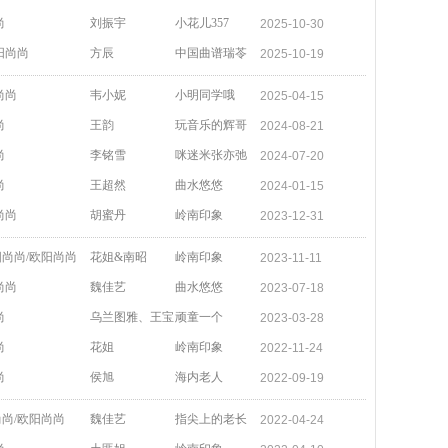
尚
刘振宇
小花儿357
2025-10-30
阳尚尚
方辰
中国曲谱瑞苓
2025-10-19
尚尚
韦小妮
小明同学哦
2025-04-15
尚
王韵
玩音乐的辉哥
2024-08-21
尚
李铭雪
咪迷米张亦弛
2024-07-20
尚
王超然
曲水悠悠
2024-01-15
尚尚
胡蜜丹
岭南印象
2023-12-31
尚尚/欧阳尚尚
花姐&南昭
岭南印象
2023-11-11
尚尚
魏佳艺
曲水悠悠
2023-07-18
尚
乌兰图雅、王宝
顽童一个
2023-03-28
尚
花姐
岭南印象
2022-11-24
尚
侯旭
海内老人
2022-09-19
尚/欧阳尚尚
魏佳艺
指尖上的老长
2022-04-24