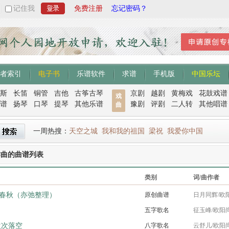
记住我
免费注册
忘记密码？
者索引
电子书
乐谱软件
求谱
手机版
中国乐坛
斯
长笛
铜管
吉他
古筝古琴
京剧
越剧
黄梅戏
花鼓戏谱
戏
谱
扬琴
口琴
提琴
其他乐谱
豫剧
评剧
二人转
其他唱谱
曲
一周热搜：
天空之城
我和我的祖国
梁祝
我爱你中国
作曲的曲谱列表
类别
词/曲作者
春秋（亦弛整理）
原创曲谱
日月同辉/欧
五字歌名
征玉峰/欧阳
次次落空
八字歌名
云舒儿/欧阳