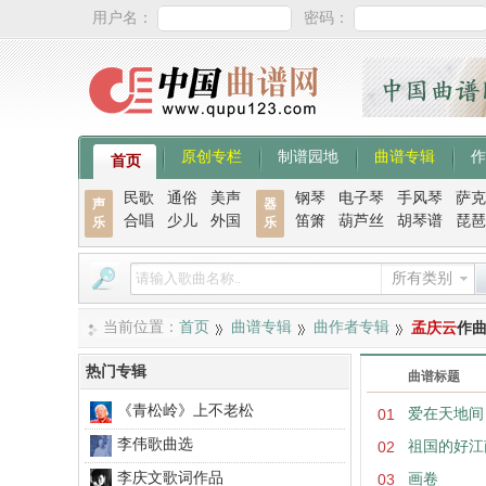
用户名：
密码：
原创专栏
制谱园地
曲谱专辑
作
首页
民歌
通俗
美声
钢琴
电子琴
手风琴
萨克
声
器
合唱
少儿
外国
笛箫
葫芦丝
胡琴谱
琵琶
乐
乐
所有类别
当前位置：
首页
曲谱专辑
曲作者专辑
孟庆云
作
热门专辑
曲谱标题
《青松岭》上不老松
01
爱在天地间
李伟歌曲选
02
祖国的好江
李庆文歌词作品
03
画卷