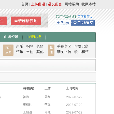
首页
|
上传曲谱
|
谱友留言
|
网站帮助
|
收藏本站
曲谱资讯
曲谱论坛
声乐
钢琴
长笛
手稿谱区
谱友记谱
PDF
其
弦乐
吉他
其他
谱友上传
歌曲和弦
乐谱
他
演唱(奏)
上传
上传时间
云
祖海
落红
2022-07-29
王丽达
落红
2022-07-29
王丽达
落红
2022-07-29