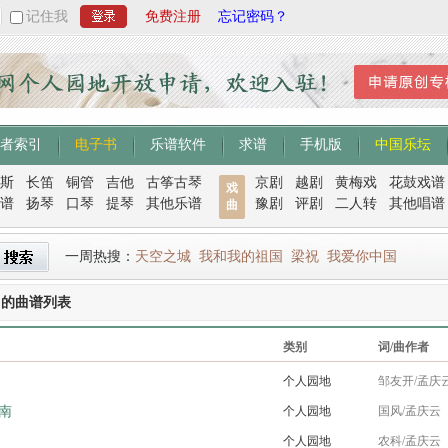
记住我
免费注册
忘记密码？
者索引
电子书
乐谱软件
求谱
手机版
中国乐坛
斯
长笛
铜管
吉他
古筝古琴
京剧
越剧
黄梅戏
花鼓戏谱
戏
谱
扬琴
口琴
提琴
其他乐谱
豫剧
评剧
二人转
其他唱谱
曲
一周热搜：
天空之城
我和我的祖国
梁祝
我爱你中国
曲的曲谱列表
类别
词/曲作者
个人园地
邹友开/孟庆
南
个人园地
国风/孟庆云
个人园地
农科/孟庆云