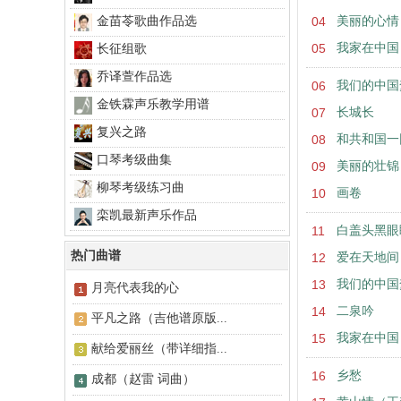
金苗苓歌曲作品选
04
美丽的心情
05
我家在中国
长征组歌
乔译萱作品选
06
我们的中国
金铁霖声乐教学用谱
07
长城长
复兴之路
08
和共和国一
口琴考级曲集
09
美丽的壮锦
柳琴考级练习曲
10
画卷
栾凯最新声乐作品
11
白盖头黑眼
热门曲谱
12
爱在天地间
13
我们的中国
月亮代表我的心
14
二泉吟
平凡之路（吉他谱原版...
15
我家在中国
献给爱丽丝（带详细指...
16
乡愁
成都（赵雷 词曲）