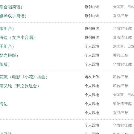
部合唱简谱）
原创曲谱
刘国富、田农
钢琴双手简谱）
原创曲谱
乔羽/王酩
旅组合）
原创曲谱
华而实/王酩
海边（女声小合唱）
原创曲谱
黎汝清/王酩
子组合）
个人园地
刘国富、田农
梦之旅版）
个人园地
乔羽/王酩
旅版）
个人园地
华而实/王酩
花流（电影《小花》插曲）
谱友上传
凯传/王酩
清又纯（梦之旅组合）
个人园地
凯传/王酩
个人园地
刘国富、田农
海边
个人园地
黎汝清/王酩
个人园地
乔羽/王酩
个人园地
华而实/王酩