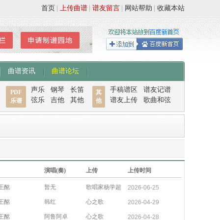
首页
|
上传曲谱
|
谱友留言
|
网站帮助
|
收藏本站
曲谱资讯
曲谱论坛
声乐
钢琴
长笛
手稿谱区
谱友记谱
PDF
其
弦乐
吉他
其他
谱友上传
歌曲和弦
乐谱
他
演唱(奏)
上传
上传时间
王酩
暂无
歌唱家杨学超
2026-06-25
王酩
韩红
心之歌
2026-04-29
王酩
阿鲁阿卓
心之歌
2026-04-28