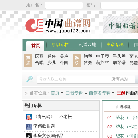
用户名：
密码：
原创专栏
制谱园地
曲谱专辑
作
首页
民歌
通俗
美声
钢琴
电子琴
手风琴
萨克
声
器
合唱
少儿
外国
笛箫
葫芦丝
胡琴谱
琵琶
乐
乐
所有类别
当前位置：
首页
曲谱专辑
曲作者专辑
王酩
作曲
热门专辑
曲谱标题
《青松岭》上不老松
01
绒花（二部
李伟歌曲选
02
绒花（韩红
李庆文歌词作品
03
绒花（阿鲁