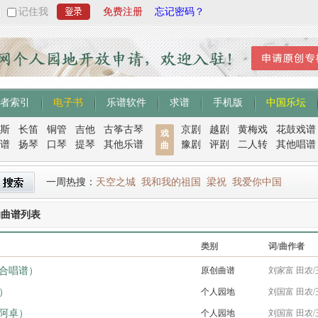
记住我
免费注册
忘记密码？
者索引
电子书
乐谱软件
求谱
手机版
中国乐坛
斯
长笛
铜管
吉他
古筝古琴
京剧
越剧
黄梅戏
花鼓戏谱
戏
谱
扬琴
口琴
提琴
其他乐谱
豫剧
评剧
二人转
其他唱谱
曲
一周热搜：
天空之城
我和我的祖国
梁祝
我爱你中国
的曲谱列表
类别
词/曲作者
合唱谱）
原创曲谱
刘家富 田农/
）
个人园地
刘国富 田农/
阿卓）
个人园地
刘国富 田农/