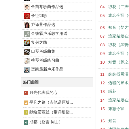
金苗苓歌曲作品选
04
绒花（二声
05
难忘今宵（
长征组歌
乔译萱作品选
06
知音（梦之
金铁霖声乐教学用谱
07
渔家姑娘在
复兴之路
08
绒花（黑鸭
口琴考级曲集
09
难忘今宵（
柳琴考级练习曲
10
知音（梦之
栾凯最新声乐作品
11
妹妹找哥泪
热门曲谱
12
边疆的泉水
13
绒花
月亮代表我的心
14
渔家姑娘在
平凡之路（吉他谱原版...
15
难忘今宵
献给爱丽丝（带详细指...
16
知音
成都（赵雷 词曲）