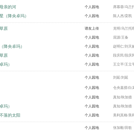
母亲的河
个人园地
席慕蓉/乌兰
星（降央卓玛）
个人园地
陈人杰/栾凯
草原
谱友上传
克明/乌兰托
个人园地
屈源/王备
（降央卓玛）
个人园地
赵明仁/刘天
草原
个人园地
段庆民/段庆
卓玛）
个人园地
王立平/王立
个人园地
刘延/刘延
个人园地
仓央嘉措/白
个人园地
真知/秋加措
卓玛）
个人园地
真知/秋加措
不落的太阳
个人园地
美利其格/美
个人园地
张加毅/田歌