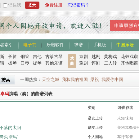
记住我
免费注册
忘记密码？
者索引
电子书
乐谱软件
求谱
手机版
中国乐坛
斯
长笛
铜管
吉他
古筝古琴
京剧
越剧
黄梅戏
花鼓戏谱
戏
谱
扬琴
口琴
提琴
其他乐谱
豫剧
评剧
二人转
其他唱谱
曲
一周热搜：
天空之城
我和我的祖国
梁祝
我爱你中国
央卓玛
演唱（奏）的曲谱列表
类别
词/曲作者
谱友上传
未知/未知
不落的太阳
谱友上传
美利其格/美
降央卓玛）
个人园地
车行/印青