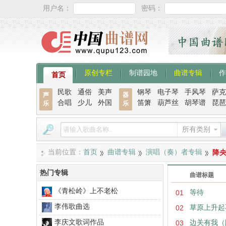
用户名：
密码：
原创专栏
制谱园地
曲谱专辑
作
首页
民歌
通俗
美声
钢琴
电子琴
手风琴
萨克
声
器
合唱
少儿
外国
笛箫
葫芦丝
胡琴谱
琵琶
乐
乐
所有类别
当前位置：
首页
曲谱专辑
演唱（奏）者专辑
降
热门专辑
曲谱标题
《青松岭》上不老松
01
等待
李伟歌曲选
02
草原上升起
李庆文歌词作品
03
边关有我（