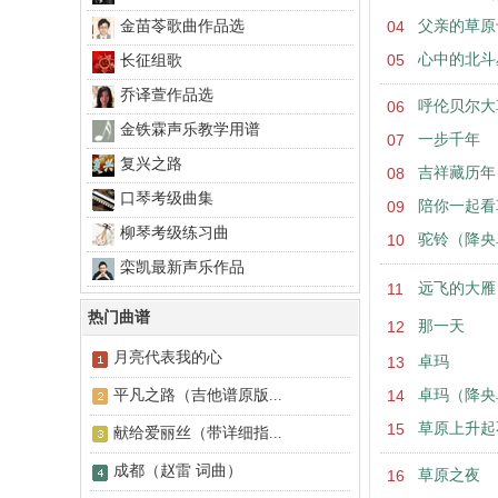
金苗苓歌曲作品选
04
父亲的草原
05
心中的北斗
长征组歌
乔译萱作品选
06
呼伦贝尔大
金铁霖声乐教学用谱
07
一步千年
复兴之路
08
吉祥藏历年
口琴考级曲集
09
陪你一起看
柳琴考级练习曲
10
驼铃（降央
栾凯最新声乐作品
11
远飞的大雁
热门曲谱
12
那一天
月亮代表我的心
13
卓玛
平凡之路（吉他谱原版...
14
卓玛（降央
15
草原上升起
献给爱丽丝（带详细指...
成都（赵雷 词曲）
16
草原之夜