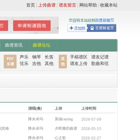
首页
|
上传曲谱
|
谱友留言
|
网站帮助
|
收藏本站
曲谱资讯
曲谱论坛
声乐
钢琴
长笛
手稿谱区
谱友记谱
PDF
其
弦乐
吉他
其他
谱友上传
歌曲和弦
乐谱
他
演唱(奏)
上传
上传时间
降央卓玛
英雄caiying
2026-07-09
利其格
降央卓玛
夕晖雅韵曲谱
2026-05-15
降央卓玛
心之歌
2026-02-27