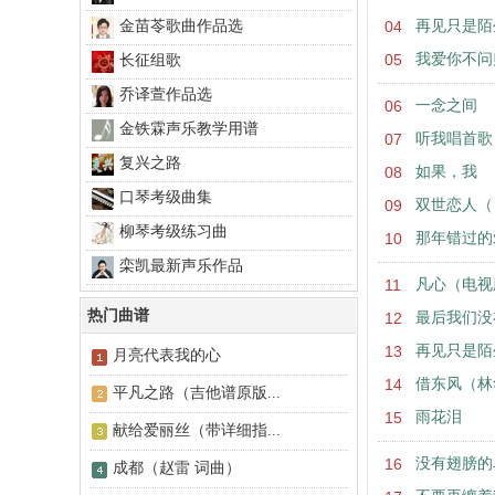
金苗苓歌曲作品选
04
再见只是陌
05
我爱你不问
长征组歌
乔译萱作品选
06
一念之间
金铁霖声乐教学用谱
07
听我唱首歌
复兴之路
08
如果，我
口琴考级曲集
09
双世恋人（
柳琴考级练习曲
10
那年错过的
栾凯最新声乐作品
11
凡心（电视
热门曲谱
12
最后我们没
13
再见只是陌
月亮代表我的心
14
借东风（林
平凡之路（吉他谱原版...
15
雨花泪
献给爱丽丝（带详细指...
16
没有翅膀的
成都（赵雷 词曲）