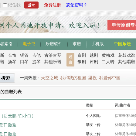
记住我
免费注册
忘记密码？
者索引
电子书
乐谱软件
求谱
手机版
中国乐坛
斯
长笛
铜管
吉他
古筝古琴
京剧
越剧
黄梅戏
花鼓戏谱
戏
谱
扬琴
口琴
提琴
其他乐谱
豫剧
评剧
二人转
其他唱谱
曲
一周热搜：
天空之城
我和我的祖国
梁祝
我爱你中国
曲的曲谱列表
类别
词/曲作者
（岳云鹏 /白小白）
个人园地
徐重来/林华
伤口撒盐
谱友上传
林华勇/林华
伤口撒盐
谱友上传
林华勇/林华