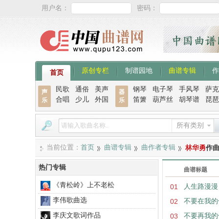
用户名：
密码：
原创专栏
制谱园地
曲谱专辑
作
首页
民歌
通俗
美声
钢琴
电子琴
手风琴
萨克
声
器
合唱
少儿
外国
笛箫
葫芦丝
胡琴谱
琵琶
乐
乐
所有类别
当前位置：
首页
曲谱专辑
曲作者专辑
林华勇
作
热门专辑
曲谱标题
《青松岭》上不老松
01
人生路漫漫
李伟歌曲选
02
不要在我的
李庆文歌词作品
03
不要再我的