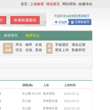
首页
|
上传曲谱
|
谱友留言
|
网站帮助
|
收藏本站
曲谱资讯
曲谱论坛
声乐
钢琴
长笛
手稿谱区
谱友记谱
PDF
其
弦乐
吉他
其他
谱友上传
歌曲和弦
乐谱
他
演唱(奏)
上传
上传时间
勇
岳云鹏 /白小白
曲水悠悠
2026-02-11
勇
庄心妍
罗林斯乐器
2023-04-21
勇
庄心妍
罗林斯乐器
2023-04-18