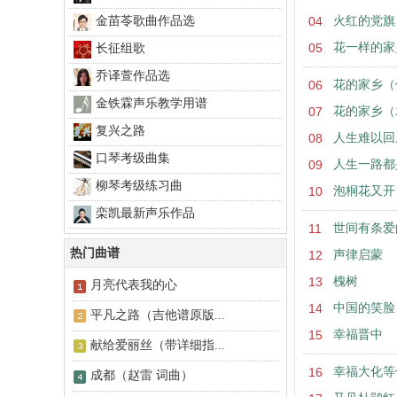
金苗苓歌曲作品选
04
火红的党旗
05
花一样的家
长征组歌
乔译萱作品选
06
花的家乡（
金铁霖声乐教学用谱
07
花的家乡（
复兴之路
08
人生难以回
口琴考级曲集
09
人生一路都
柳琴考级练习曲
10
泡桐花又开
栾凯最新声乐作品
11
世间有条爱
热门曲谱
12
声律启蒙
13
槐树
月亮代表我的心
14
中国的笑脸
平凡之路（吉他谱原版...
15
幸福晋中
献给爱丽丝（带详细指...
16
幸福大化等
成都（赵雷 词曲）