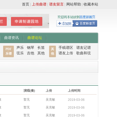
首页
|
上传曲谱
|
谱友留言
|
网站帮助
|
收藏本站
曲谱资讯
曲谱论坛
声乐
钢琴
长笛
手稿谱区
谱友记谱
PDF
其
弦乐
吉他
其他
谱友上传
歌曲和弦
乐谱
他
演唱(奏)
上传
上传时间
敏
暂无
吴克敏
2019-03-06
敏
暂无
吴克敏
2019-03-06
敏
暂无
吴克敏
2019-03-06