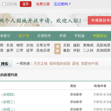
记住我
免费注册
忘记密码？
者索引
电子书
乐谱软件
求谱
手机版
中国乐坛
斯
长笛
铜管
吉他
古筝古琴
京剧
越剧
黄梅戏
花鼓戏谱
戏
谱
扬琴
口琴
提琴
其他乐谱
豫剧
评剧
二人转
其他唱谱
曲
一周热搜：
天空之城
我和我的祖国
梁祝
我爱你中国
曲的曲谱列表
类别
词/曲作者
（合唱四）
原创曲谱
刘家前/吴克
（合唱三）
原创曲谱
刘家前/吴克
（合唱二）
原创曲谱
刘家前/吴克