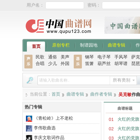
用户名：
密码：
原创专栏
制谱园地
曲谱专辑
作
首页
民歌
通俗
美声
钢琴
电子琴
手风琴
萨克
声
器
合唱
少儿
外国
笛箫
葫芦丝
胡琴谱
琵琶
乐
乐
所有类别
当前位置：
首页
曲谱专辑
曲作者专辑
吴克敏
作
热门专辑
曲谱标题
《青松岭》上不老松
01
火红的党旗
李伟歌曲选
02
火红的党旗
李庆文歌词作品
03
火红的党旗