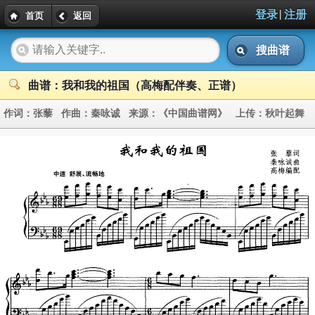
|
登录
注册
首页
返回
搜曲谱
曲谱：我和我的祖国（高梅配伴奏、正谱）
作词：
张藜
作曲：
秦咏诚
来源：
《中国曲谱网》
上传：
秋叶起舞