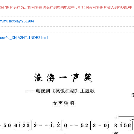
择"图片另存为..."即可将曲谱保存到您的电脑中，打印时候可将图片插入到WORD
om/music/play/261904
_show/id_XNjA2NTc1NDE2.html