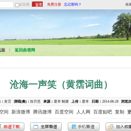
记住我
免费注册
忘记密码？
收
机版
返回曲谱网
沧海一声笑（黄霑词曲）
曲：
黄霑
演唱(奏)：
陈乔恩
来源：
君羊 制谱
上传：
君羊
日期：
2014-08-28
浏览
Q空间
新浪微博
腾讯微博
百度空间
人人网
百度贴吧
复制