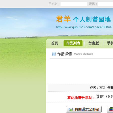
用户名：
密码：
君羊
个人制谱园地
http://www.qupu123.com/space/86844
首页
作品列表
留言版
手
作词：
黄霑
作
微信
Q
将此曲谱分享到：