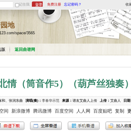
记住我
免费注册
忘记密码？
收
谱园地
u123.com/space/3565
机版
返回曲谱网
北情（筒音作5）（葫芦丝独奏
保和、张润东曲
演唱(奏)：
李春华示范
来源：
谱友艾曲人上传
上传：
艾曲人
日期
Q空间
新浪微博
腾讯微博
百度空间
人人网
百度贴吧
复制