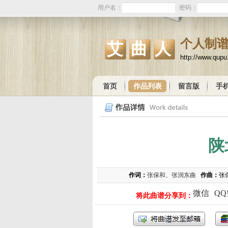
用户名：
密码：
个人制
艾曲人
http://www.qup
首页
作品列表
留言版
手
陕
作词：
张保和、张润东曲
作曲：
张
微信
Q
将此曲谱分享到：