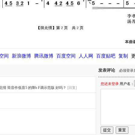
Q空间
新浪微博
腾讯微博
百度空间
人人网
百度贴吧
复制
发表评论
必须登录
您还未登录
用户名：
 筒音作低音5 的降b F调示范版 好吗？
[回复]