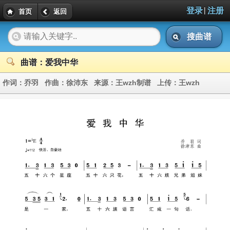
|
登录
注册
首页
返回
搜曲谱
曲谱：爱我中华
作词：
乔羽
作曲：
徐沛东
来源：
王wzh制谱
上传：
王wzh