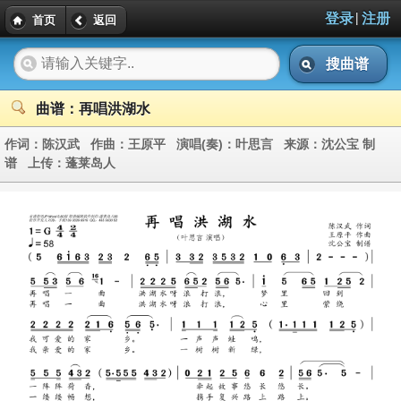
|
登录
注册
首页
返回
搜曲谱
曲谱：再唱洪湖水
作词：
陈汉武
作曲：
王原平
演唱(奏)：
叶思言
来源：
沈公宝 制
谱
上传：
蓬莱岛人