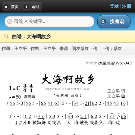
|
登录
注册
首页
返回
搜曲谱
曲谱：大海啊故乡
作词：
王立平
作曲：
王立平
来源：
谱友落红上传
上传：
落红