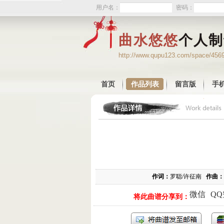
用户名：
密码：
曲水悠悠
个人制
http://www.qupu123.com/space/456
首页
作品列表
留言版
手
作词：
罗聪/许征南
作曲：
微信
Q
将此曲谱分享到：