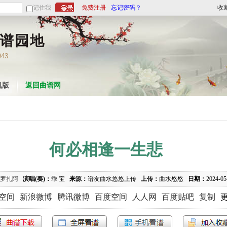
记住我
免费注册
忘记密码？
收
谱园地
943
机版
返回曲谱网
何必相逢一生悲
罗扎阿
演唱(奏)：
乖 宝
来源：
谱友曲水悠悠上传
上传：
曲水悠悠
日期：
2024-0
Q空间
新浪微博
腾讯微博
百度空间
人人网
百度贴吧
复制