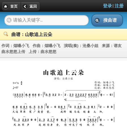
|
登录
注册
首页
返回
搜曲谱
曲谱：山歌追上云朵
作词：
烟嗓小飞
作曲：
烟嗓小飞
演唱(奏)：
沧桑小姐
来源：
谱友
曲水悠悠上传
上传：
曲水悠悠