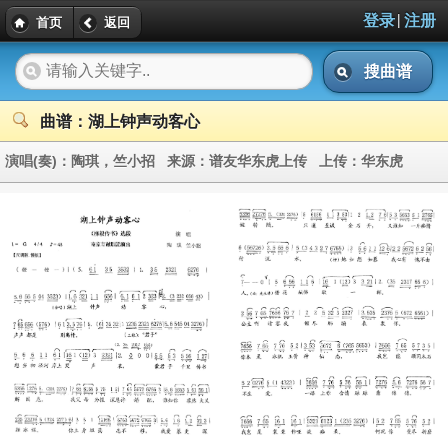
|
登录
注册
首页
返回
搜曲谱
曲谱：湖上钟声动客心
演唱(奏)：
陶琪，竺小招
来源：
谱友华东虎上传
上传：
华东虎