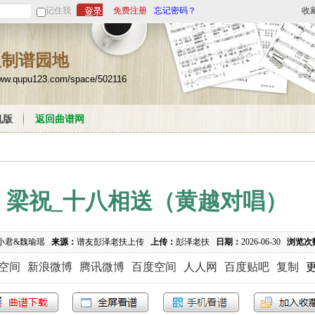
记住我
免费注册
忘记密码？
收
人制谱园地
www.qupu123.com/space/502116
机版
返回曲谱网
梁祝_十八相送（黄越对唱）
小君&魏瑜瑶
来源：
谱友彭泽老扶上传
上传：
彭泽老扶
日期：
2026-06-30
浏览次
Q空间
新浪微博
腾讯微博
百度空间
人人网
百度贴吧
复制