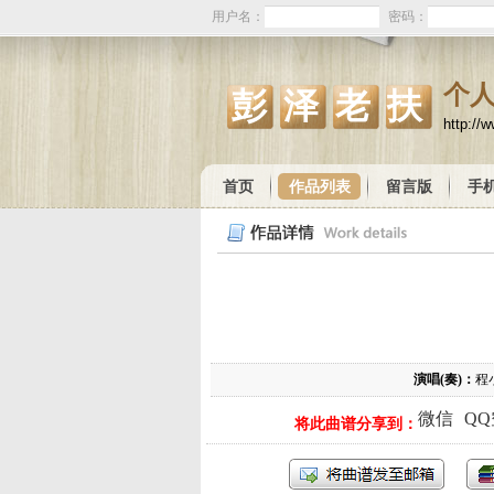
用户名：
密码：
个
彭泽老扶
http://
首页
作品列表
留言版
手
演唱(奏)：
程
微信
Q
将此曲谱分享到：