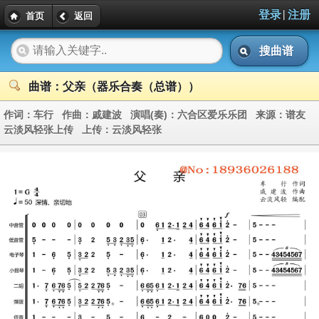
|
登录
注册
首页
返回
搜曲谱
曲谱：父亲（器乐合奏（总谱））
作词：
车行
作曲：
戚建波
演唱(奏)：
六合区爱乐乐团
来源：
谱友
云淡风轻张上传
上传：
云淡风轻张