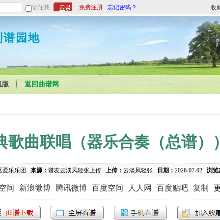
记住我
免费注册
忘记密码？
收
制谱园地
1
机版
返回曲谱网
典歌曲联唱（器乐合奏（总谱）
区爱乐乐团
来源：
谱友云淡风轻张上传
上传：
云淡风轻张
日期：
2026-07-02
浏览
Q空间
新浪微博
腾讯微博
百度空间
人人网
百度贴吧
复制