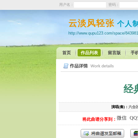
用户名：
密码：
云淡风轻张
个人
http://www.qupu123.com/space/84398
首页
作品列表
留言版
手
经
演唱(奏)：
六合
微信
Q
将此曲谱分享到：